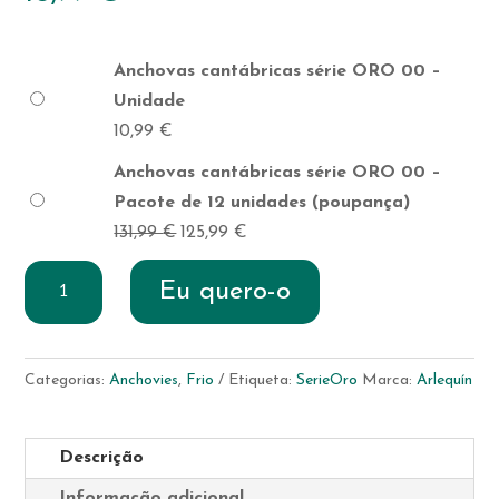
Anchovas cantábricas série ORO 00 –
Unidade
10,99
€
Anchovas cantábricas série ORO 00 –
Pacote de 12 unidades (poupança)
131,99
€
O
125,99
€
O
preço
preço
Quantidade
Eu quero-o
original
atual
de
era:
é:
Anchovas
131,99 €.
125,99 €.
cantábricas
Categorias:
Anchovies
,
Frio
Etiqueta:
SerieOro
Marca:
Arlequín
série
ORO
00
Descrição
Informação adicional