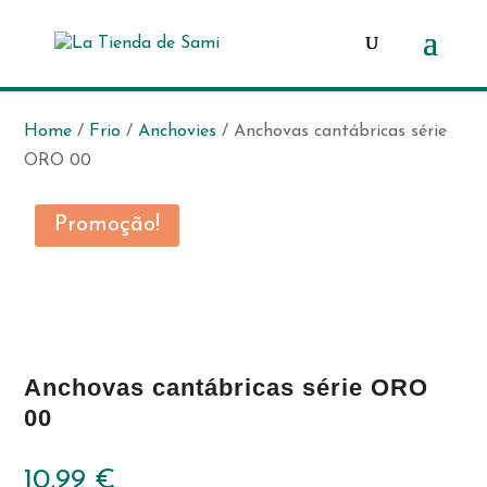
Products
search
Home
/
Frio
/
Anchovies
/ Anchovas cantábricas série
ORO 00
FRÍO
Promoção!
Anchovas cantábricas série ORO
00
10,99
€