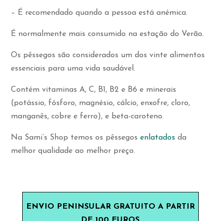
– É recomendado quando a pessoa está anémica.
É normalmente mais consumido na estação do Verão.
Os pêssegos são considerados um dos vinte alimentos
essenciais para uma vida saudável.
Contém vitaminas A, C, B1, B2 e B6 e minerais
(potássio, fósforo, magnésio, cálcio, enxofre, cloro,
manganês, cobre e ferro), e beta-caroteno.
Na Sami’s Shop temos os pêssegos
enlatados
da
melhor qualidade ao melhor preço.
ENVIO PENINSULAR GRATUITO A PARTIR
DE 100 EUROS