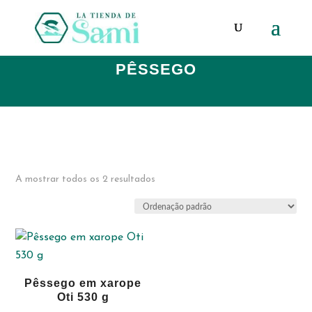
Products
search
PÊSSEGO
A mostrar todos os 2 resultados
Pêssego em xarope
Oti 530 g