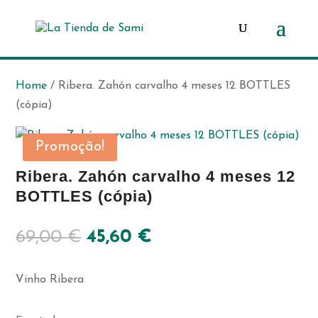
Products
search
Home
/ Ribera. Zahón carvalho 4 meses 12 BOTTLES
(cópia)
Promoção!
Ribera. Zahón carvalho 4 meses 12
BOTTLES (cópia)
O
O
69,00
€
45,60
€
preço
preço
original
atual
Vinho Ribera
era:
é:
69,00 €.
45,60 €.