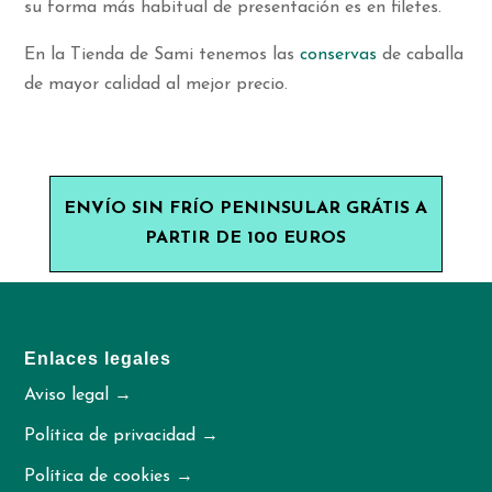
su forma más habitual de presentación es en filetes.
En la Tienda de Sami tenemos las
conservas
de caballa
de mayor calidad al mejor precio.
ENVÍO SIN FRÍO PENINSULAR GRÁTIS A
PARTIR DE 100 EUROS
Enlaces legales
Aviso legal →
Política de privacidad →
Política de cookies →