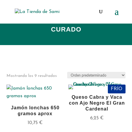
Búsqueda
de
productos
CURADO
Mostrando los 9 resultados
FRÍO
Queso Cabra y Vaca
con Ajo Negro El Gran
Jamón lonchas 650
Cardenal
gramos aprox
6,25
€
10,75
€