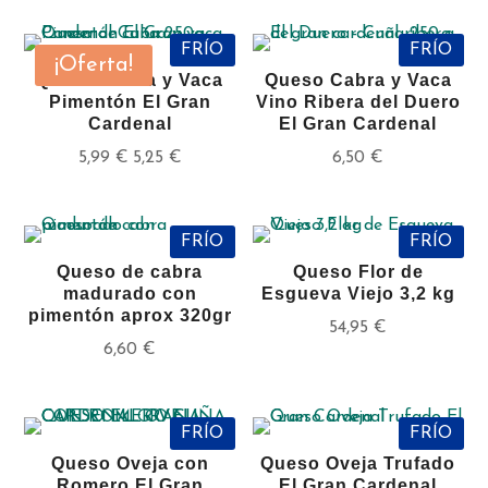
FRÍO
FRÍO
¡Oferta!
Queso Cabra y Vaca
Queso Cabra y Vaca
Pimentón El Gran
Vino Ribera del Duero
Cardenal
El Gran Cardenal
5,99
€
5,25
€
6,50
€
FRÍO
FRÍO
Queso de cabra
Queso Flor de
madurado con
Esgueva Viejo 3,2 kg
pimentón aprox 320gr
54,95
€
6,60
€
FRÍO
FRÍO
Queso Oveja con
Queso Oveja Trufado
Romero El Gran
El Gran Cardenal