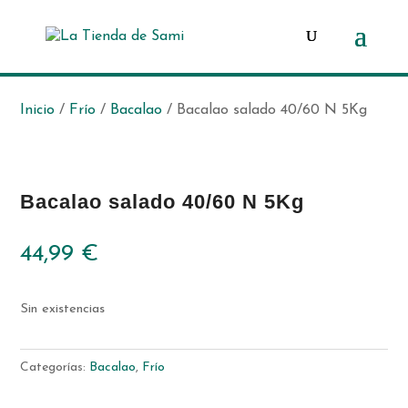
Búsqueda
de
productos
Inicio
/
Frío
/
Bacalao
/ Bacalao salado 40/60 N 5Kg
FRÍO
Bacalao salado 40/60 N 5Kg
44,99
€
Sin existencias
Categorías:
Bacalao
,
Frío