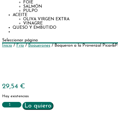
FOIE
SALMÓN
PULPO
ACEITE
OLIVA VIRGEN EXTRA
VINAGRE
QUESO Y EMBUTIDO
Seleccionar página
Inicio
/
Frío
/
Boquerones
/ Boqueron a la Provenzal Picar&P
FRÍO
29,54
€
Hay existencias
Boqueron
Lo quiero
a
la
Provenzal