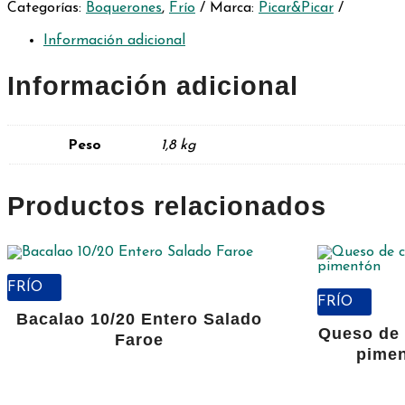
Categorías:
Boquerones
,
Frío
Marca:
Picar&Picar
Picar&Picar
200
gr
Información adicional
-
Pack
Información adicional
9
unidades
cantidad
Peso
1,8 kg
Productos relacionados
FRÍO
FRÍO
Bacalao 10/20 Entero Salado
Queso de
Faroe
pimen