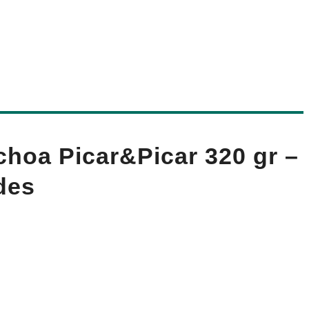
choa Picar&Picar 320 gr –
des