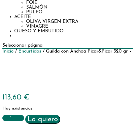
FOIE
SALMÓN
PULPO
ACEITE
OLIVA VIRGEN EXTRA
VINAGRE
QUESO Y EMBUTIDO
Seleccionar página
Inicio
/
Encurtidos
/ Guilda con Anchoa Picar&Picar 320 gr –
FRÍO
113,60
€
Hay existencias
Guilda
Lo quiero
con
Anchoa
Picar&Picar