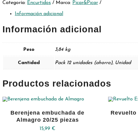
Categoría:
Encurtidos
Marca:
Picar&Picar
320
gr
-
Información adicional
Pack
12
Información adicional
unidades
cantidad
Peso
3,84 kg
Cantidad
Pack 12 unidades (ahorro), Unidad
Productos relacionados
Berenjena embuchada de
Revuelto
Almagro 20/25 piezas
15,99
€