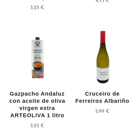
4,75
€
3,25
€
Gazpacho Andaluz
Cruceiro de
con aceite de oliva
Ferreiros Albariño
virgen extra
5,99
€
ARTEOLIVA 1 litro
3,25
€