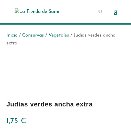
Búsqueda
de
productos
Inicio
/
Conservas
/
Vegetales
/ Judías verdes ancha
extra
Judías verdes ancha extra
1,75
€