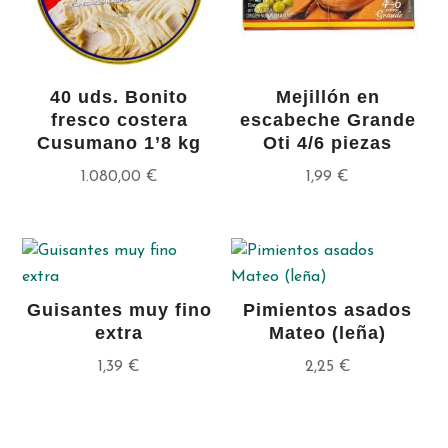
40 uds. Bonito
Mejillón en
fresco costera
escabeche Grande
Cusumano 1’8 kg
Oti 4/6 piezas
1.080,00
€
1,99
€
Guisantes muy fino
Pimientos asados
extra
Mateo (leña)
1,39
€
2,25
€