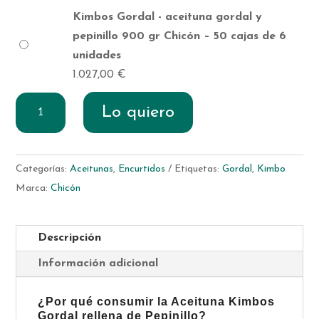
Kimbos Gordal - aceituna gordal y
pepinillo 900 gr Chicón – 50 cajas de 6
unidades
1.027,00
€
Kimbos
Lo quiero
Gordal
-
aceituna
Categorías:
Aceitunas
,
Encurtidos
Etiquetas:
Gordal
,
Kimbo
gordal
Marca:
Chicón
y
pepinillo
900
Descripción
gr
Información adicional
Chicón
cantidad
¿Por qué consumir la Aceituna Kimbos
Gordal rellena de Pepinillo?