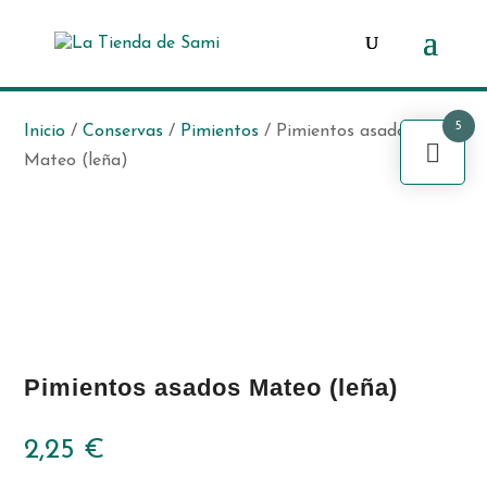
Búsqueda
de
productos
5
Inicio
/
Conservas
/
Pimientos
/ Pimientos asados
Mateo (leña)
Pimientos asados Mateo (leña)
2,25
€