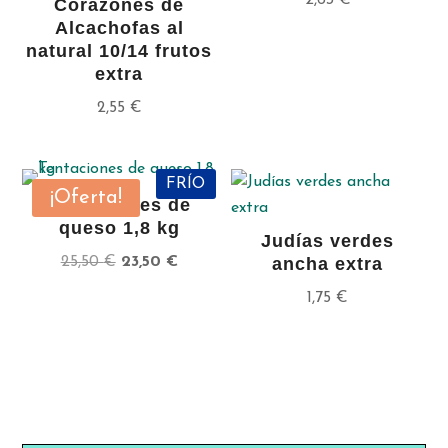
2,63
€
Corazones de
Alcachofas al
natural 10/14 frutos
extra
2,55
€
FRÍO
¡Oferta!
Tentaciones de
queso 1,8 kg
Judías verdes
El
El
25,50
€
23,50
€
ancha extra
precio
precio
1,75
€
original
actual
era:
es:
25,50 €.
23,50 €.