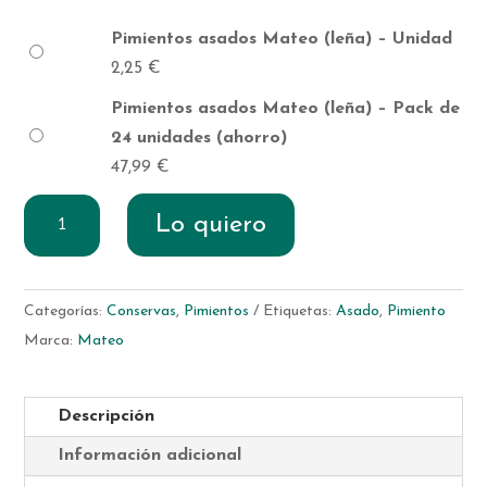
Pimientos asados Mateo (leña) – Unidad
2,25
€
Pimientos asados Mateo (leña) – Pack de
24 unidades (ahorro)
47,99
€
Pimientos
Lo quiero
asados
Mateo
(leña)
Categorías:
Conservas
,
Pimientos
Etiquetas:
Asado
,
Pimiento
cantidad
Marca:
Mateo
Descripción
Información adicional