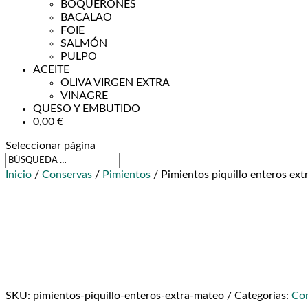
BOQUERONES
BACALAO
FOIE
SALMÓN
PULPO
ACEITE
OLIVA VIRGEN EXTRA
VINAGRE
QUESO Y EMBUTIDO
0,00
€
Seleccionar página
Inicio
/
Conservas
/
Pimientos
/ Pimientos piquillo enteros ex
SKU:
pimientos-piquillo-enteros-extra-mateo
Categorías:
Co