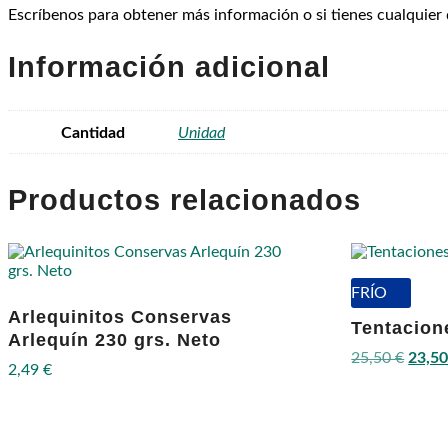
Escríbenos para obtener más información o si tienes cualquier
Información adicional
Cantidad
Unidad
Productos relacionados
FRÍO
Arlequinitos Conservas
Tentacion
Arlequín 230 grs. Neto
El
25,50
€
23,5
2,49
€
preci
origin
era:
25,50