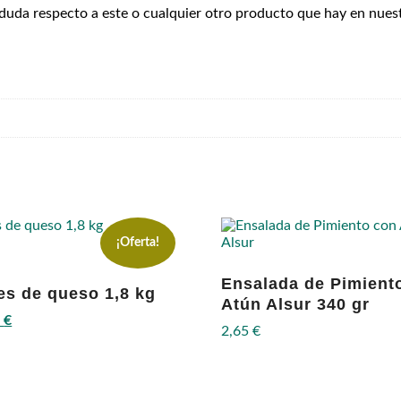
 duda respecto a este o cualquier otro producto que hay en nues
¡Oferta!
Ensalada de Pimient
es de queso 1,8 kg
Atún Alsur 340 gr
El
0
€
2,65
€
o
precio
al
actual
es:
 €.
23,50 €.