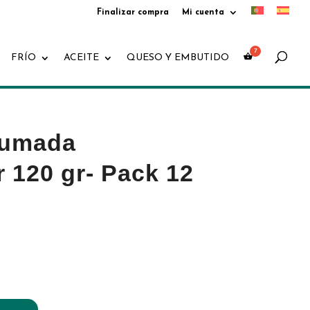
Finalizar compra
Mi cuenta
Búsqueda
de
productos
FRÍO
ACEITE
QUESO Y EMBUTIDO
humada
 120 gr- Pack 12