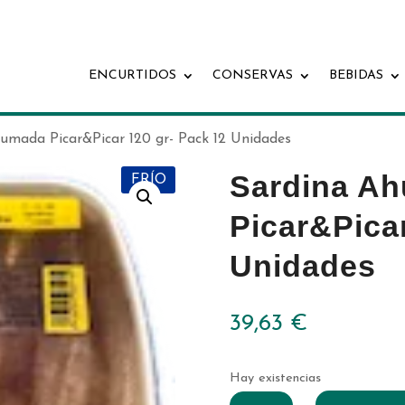
ENCURTIDOS
CONSERVAS
BEBIDAS
umada Picar&Picar 120 gr- Pack 12 Unidades
Sardina A
FRÍO
Picar&Picar
Unidades
39,63
€
Hay existencias
Sardina