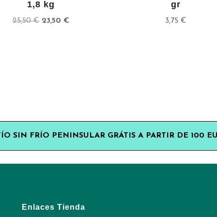
1,8 kg
gr
El
El
25,50
€
23,50
€
3,75
€
precio
precio
original
actual
era:
es:
25,50 €.
23,50 €.
ÍO SIN FRÍO PENINSULAR GRÁTIS A PARTIR DE 100 E
Enlaces Tienda