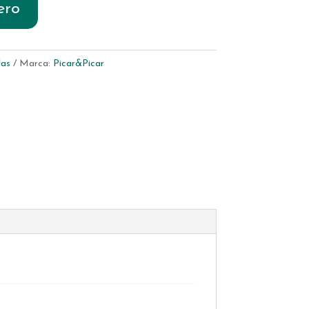
ero
las
Marca:
Picar&Picar