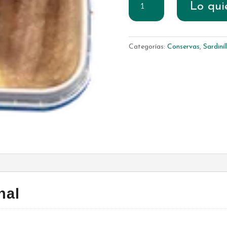
Lo qui
Ahumada
Picar&Picar
120
Categorías:
Conservas
,
Sardinil
gr-
Pack
12
Unidades
cantidad
nal