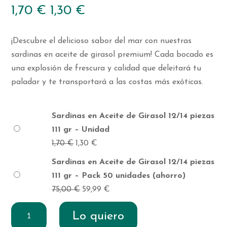
1,70
€
1,30
€
¡Descubre el delicioso sabor del mar con nuestras
sardinas en aceite de girasol premium! Cada bocado es
una explosión de frescura y calidad que deleitará tu
paladar y te transportará a las costas más exóticas.
Sardinas en Aceite de Girasol 12/14 piezas
111 gr – Unidad
1,70
€
El
1,30
€
El
precio
precio
Sardinas en Aceite de Girasol 12/14 piezas
original
actual
111 gr – Pack 50 unidades (ahorro)
era:
es:
75,00
€
El
59,99
€
El
1,70 €.
1,30 €.
precio
precio
Sardinas
Lo quiero
original
actual
en