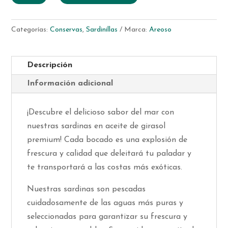
era:
es:
Aceite
75,00 €.
59,99 €.
de
Categorías:
Conservas
,
Sardinillas
Marca:
Areoso
Girasol
12/14
piezas
Descripción
111
Información adicional
gr
cantidad
¡Descubre el delicioso sabor del mar con
nuestras sardinas en aceite de girasol
premium! Cada bocado es una explosión de
frescura y calidad que deleitará tu paladar y
te transportará a las costas más exóticas.
Nuestras sardinas son pescadas
cuidadosamente de las aguas más puras y
seleccionadas para garantizar su frescura y