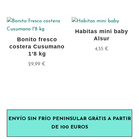
Habitas mini baby
Alsur
Bonito fresco
costera Cusumano
4,55
€
1’8 kg
29,99
€
ENVÍO SIN FRÍO PENINSULAR GRÁTIS A PARTIR
DE 100 EUROS