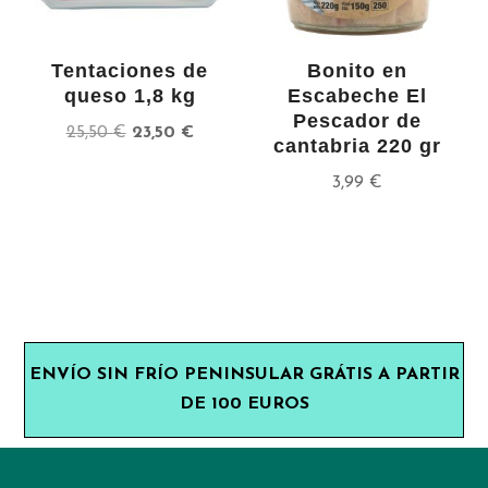
Tentaciones de
Bonito en
queso 1,8 kg
Escabeche El
Pescador de
El
El
25,50
€
23,50
€
cantabria 220 gr
precio
precio
3,99
€
original
actual
era:
es:
25,50 €.
23,50 €.
ENVÍO SIN FRÍO PENINSULAR GRÁTIS A PARTIR
DE 100 EUROS