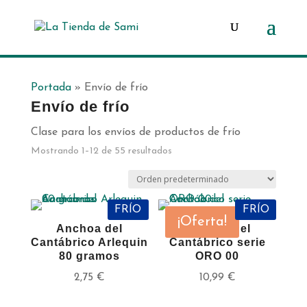
Búsqueda
de
productos
Portada
»
Envío de frío
Envío de frío
Clase para los envíos de productos de frío
Mostrando 1–12 de 55 resultados
FRÍO
FRÍO
¡Oferta!
Anchoa del
Anchoa del
Cantábrico Arlequin
Cantábrico serie
80 gramos
ORO 00
2,75
€
10,99
€