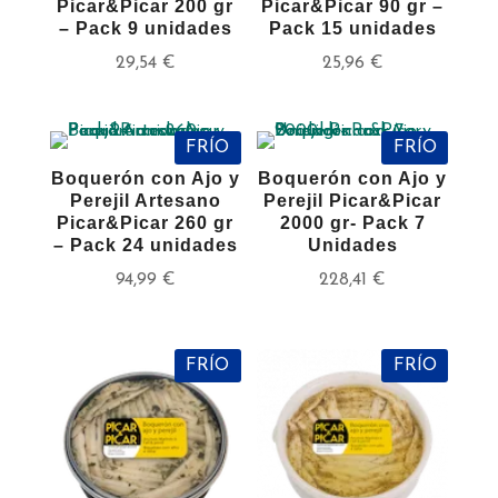
Picar&Picar 200 gr
Picar&Picar 90 gr –
– Pack 9 unidades
Pack 15 unidades
29,54
€
25,96
€
FRÍO
FRÍO
Boquerón con Ajo y
Boquerón con Ajo y
Perejil Artesano
Perejil Picar&Picar
Picar&Picar 260 gr
2000 gr- Pack 7
– Pack 24 unidades
Unidades
94,99
€
228,41
€
FRÍO
FRÍO