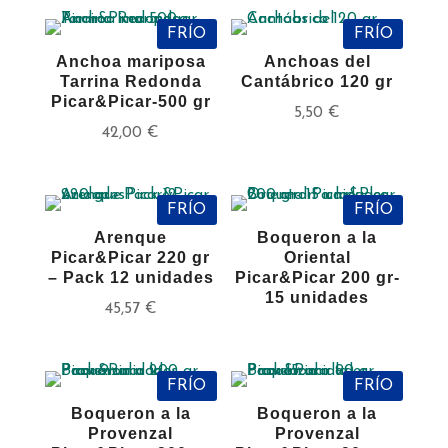
FRÍO
FRÍO
Anchoa mariposa
Anchoas del
Tarrina Redonda
Cantábrico 120 gr
Picar&Picar-500 gr
5,50
€
42,00
€
FRÍO
FRÍO
Arenque
Boqueron a la
Picar&Picar 220 gr
Oriental
– Pack 12 unidades
Picar&Picar 200 gr-
15 unidades
45,57
€
FRÍO
FRÍO
Boqueron a la
Boqueron a la
Provenzal
Provenzal