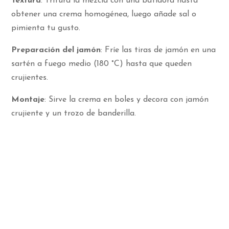
Textura
: Tritura la mezcla con una batidora hasta
obtener una crema homogénea, luego añade sal o
pimienta tu gusto.
Preparación del jamón
: Fríe las tiras de jamón en una
sartén a fuego medio (180 °C) hasta que queden
crujientes.
Montaje
: Sirve la crema en boles y decora con jamón
crujiente y un trozo de banderilla.