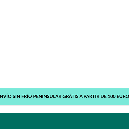
4 personas) INGREDIENTES 8 pimientos del piquillo enteros (en c
NVÍO SIN FRÍO PENINSULAR GRÁTIS A PARTIR DE 100 EUR