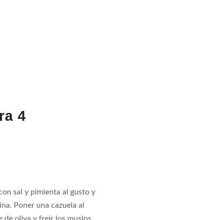
ra
4
con sal y pimienta al gusto y
ina. Poner una cazuela al
de oliva y freír los muslos