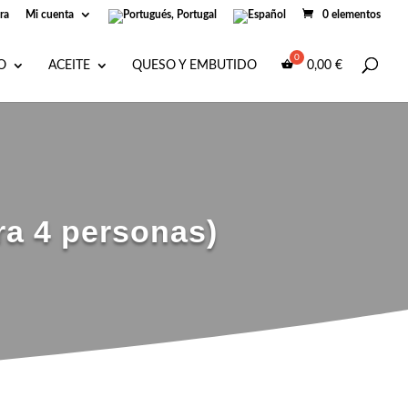
ra
Mi cuenta
0 elementos
O
ACEITE
QUESO Y EMBUTIDO
0,00
€
ara 4 personas)