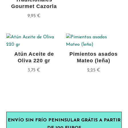
Gourmet Cazorla
9,95
€
Atún Aceite de
Pimientos asados
Oliva 220 gr
Mateo (leña)
3,75
€
2,25
€
ENVÍO SIN FRÍO PENINSULAR GRÁTIS A PARTIR