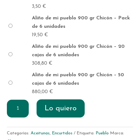
3,50
€
Aliño de mi pueblo 900 gr Chicón – Pack
de 6 unidades
19,50
€
Aliño de mi pueblo 900 gr Chicón – 20
cajas de 6 unidades
308,80
€
Aliño de mi pueblo 900 gr Chicón – 50
cajas de 6 unidades
880,00
€
Aliño
Lo quiero
de
mi
pueblo
Categorías:
Aceitunas
,
Encurtidos
Etiqueta:
Pueblo
Marca:
900