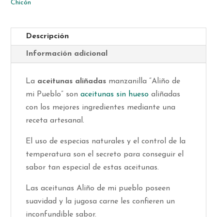
Chicón
gr
Chicón
cantidad
Descripción
Información adicional
La
aceitunas aliñadas
manzanilla “Aliño de
mi Pueblo” son
aceitunas sin hueso
aliñadas
con los mejores ingredientes mediante una
receta artesanal.
El uso de especias naturales y el control de la
temperatura son el secreto para conseguir el
sabor tan especial de estas aceitunas.
Las aceitunas Aliño de mi pueblo poseen
suavidad y la jugosa carne les confieren un
inconfundible sabor.