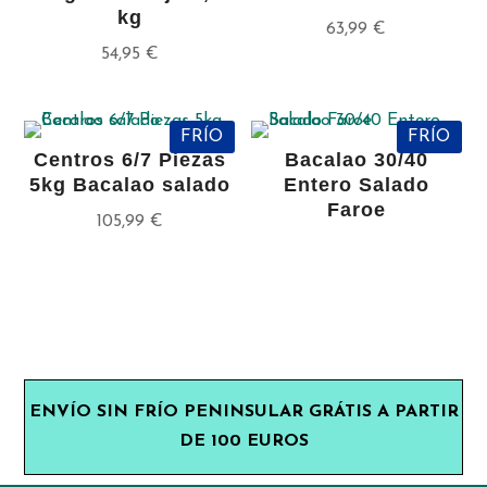
kg
63,99
€
54,95
€
FRÍO
FRÍO
Centros 6/7 Piezas
Bacalao 30/40
5kg Bacalao salado
Entero Salado
Faroe
105,99
€
ENVÍO SIN FRÍO PENINSULAR GRÁTIS A PARTIR
DE 100 EUROS