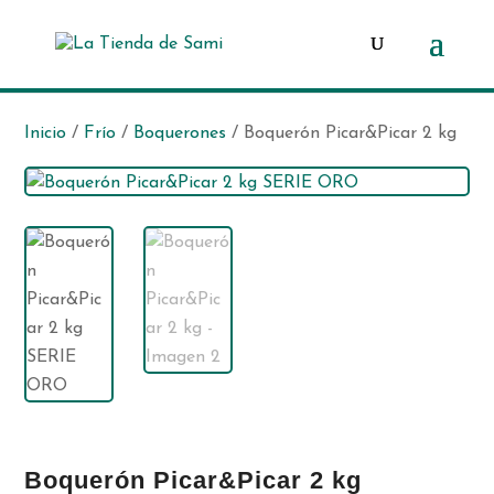
Búsqueda
de
productos
Inicio
/
Frío
/
Boquerones
/ Boquerón Picar&Picar 2 kg
Boquerón Picar&Picar 2 kg