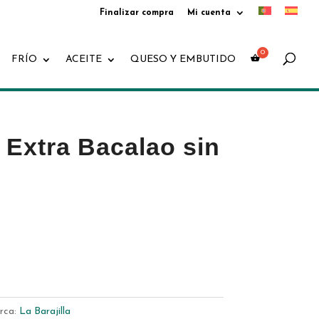
Finalizar compra
Mi cuenta
Búsqueda
de
productos
FRÍO
ACEITE
QUESO Y EMBUTIDO
Extra Bacalao sin
rca:
La Barajilla