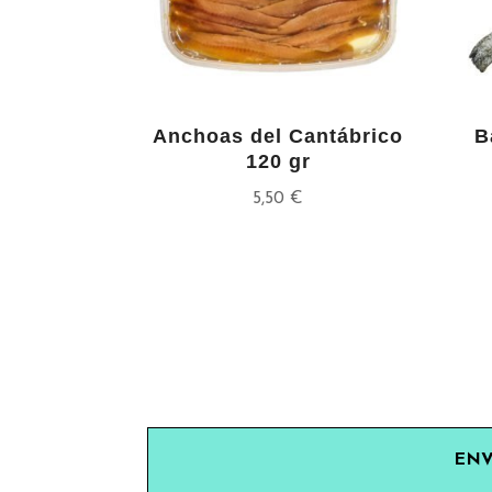
Anchoas del Cantábrico
B
120 gr
5,50
€
ENV