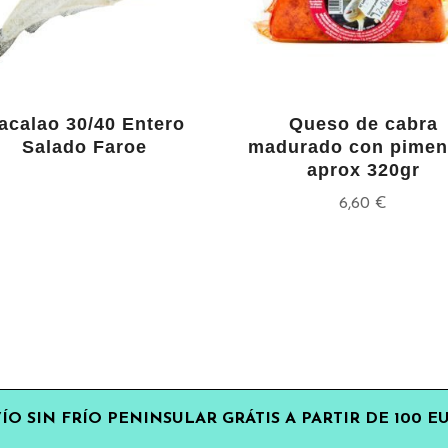
acalao 30/40 Entero
Queso de cabra
Salado Faroe
madurado con pimen
aprox 320gr
6,60
€
ÍO SIN FRÍO PENINSULAR GRÁTIS A PARTIR DE 100 E