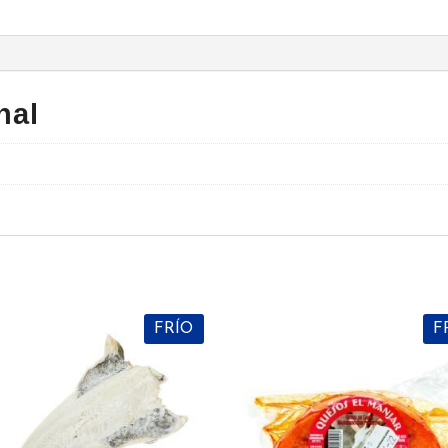
nal
s
FRÍO
F