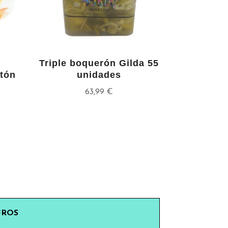
Triple boquerón Gilda 55
tón
unidades
63,99
€
UROS