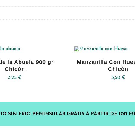
de la Abuela 900 gr
Manzanilla Con Hue
Chicón
Chicón
3,25
€
3,50
€
ÍO SIN FRÍO PENINSULAR GRÁTIS A PARTIR DE 100 E