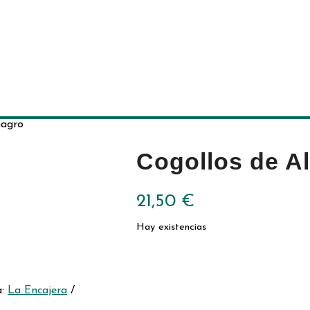
magro
Cogollos de A
21,50
€
Hay existencias
a:
La Encajera