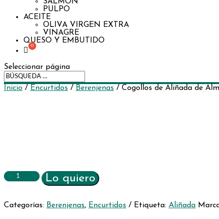
SALMÓN
PULPO
ACEITE
OLIVA VIRGEN EXTRA
VINAGRE
QUESO Y EMBUTIDO
Seleccionar página
Inicio
/
Encurtidos
/
Berenjenas
/ Cogollos de Aliñada de Al
Cogollos
Lo quiero
de
Aliñada
de
Categorías:
Berenjenas
,
Encurtidos
Etiqueta:
Aliñada
Marc
Almagro
cantidad