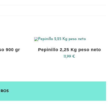
so 900 gr
Pepinillo 2,25 Kg peso neto
11,99
€
UROS