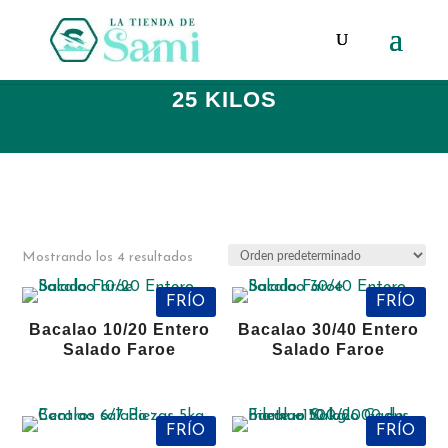
Búsqueda
de
productos
25 KILOS
Mostrando los 4 resultados
FRÍO
FRÍO
Bacalao 10/20 Entero
Bacalao 30/40 Entero
Salado Faroe
Salado Faroe
FRÍO
FRÍO