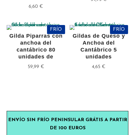
6,60
€
FRÍO
FRÍO
Gilda Piparras con
Gildas de Queso y
anchoa del
Anchoa del
cantábrico 80
Cantábrico 5
unidades de
unidades
59,99
€
4,65
€
ENVÍO SIN FRÍO PENINSULAR GRÁTIS A PARTIR
DE 100 EUROS