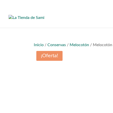
Inicio
/
Conservas
/
Melocotón
/ Melocotón 
¡Oferta!