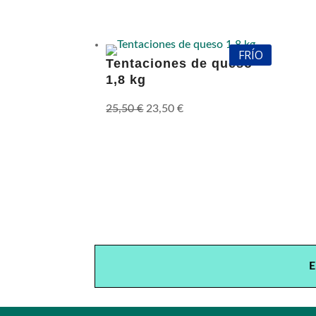
FRÍO
Tentaciones de queso
1,8 kg
El
El
25,50
€
23,50
€
precio
precio
original
actual
era:
es:
25,50 €.
23,50 €.
E