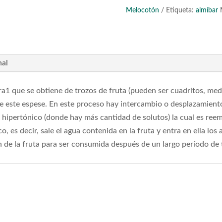
Melocotón
Etiqueta:
almíbar
nal
ra1​ que se obtiene de trozos de fruta (pueden ser cuadritos, medi
e este espese. En este proceso hay intercambio o desplazamient
hipertónico (donde hay más cantidad de solutos) la cual es reemp
, es decir, sale el agua contenida en la fruta y entra en ella los 
n de la fruta para ser consumida después de un largo período de
s