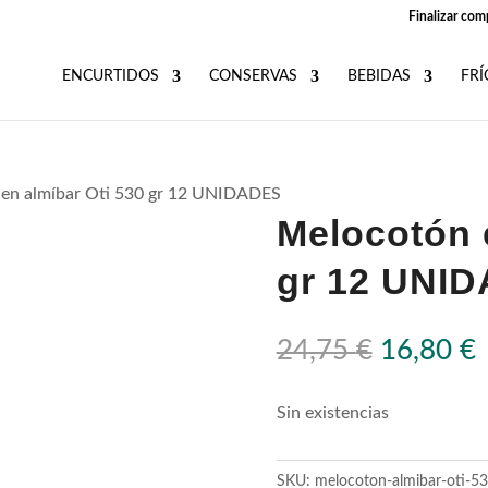
Finalizar com
ENCURTIDOS
CONSERVAS
BEBIDAS
FRÍ
en almíbar Oti 530 gr 12 UNIDADES
Melocotón 
gr 12 UNI
El
E
24,75
€
16,80
€
precio
p
original
a
Sin existencias
era:
e
24,75 €.
1
SKU:
melocoton-almibar-oti-53