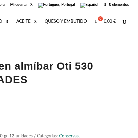
pra
Mi cuenta
0 elementos
O
ACEITE
QUESO Y EMBUTIDO
0,00
€
en almíbar Oti 530
DADES
l
recio
ctual
s:
6,80 €.
0-gr-12-unidades
Categorías:
Conservas
,