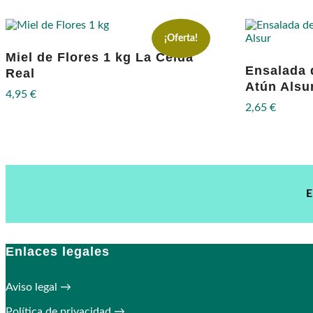
¡Oferta!
Miel de Flores 1 kg La Celda
Ensalada 
Real
Atún Alsu
4,95
€
2,65
€
E
Enlaces legales
Aviso legal →
Política de privacidad →