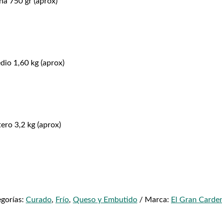
a 750 gr (aprox)
io 1,60 kg (aprox)
ero 3,2 kg (aprox)
gorías:
Curado
,
Frío
,
Queso y Embutido
Marca:
El Gran Carde