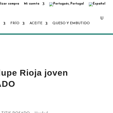
lizar compra
Mi cuenta
Búsqueda
de
productos
S
FRÍO
ACEITE
QUESO Y EMBUTIDO
upe Rioja joven
ADO