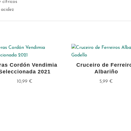
 cítricos
 acidez
s
ras Cordón Vendimia
Cruceiro de Ferreir
Seleccionada 2021
Albariño
10,99
€
5,99
€