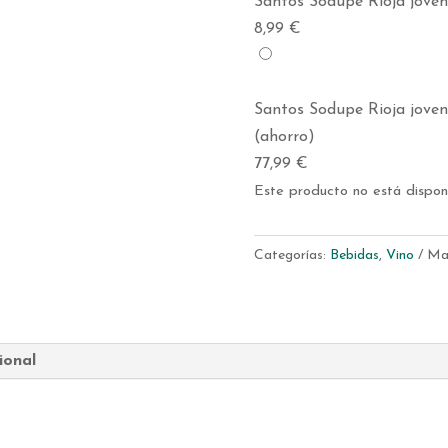
Santos Sodupe Rioja jov
8,99
€
Santos Sodupe Rioja jove
(ahorro)
77,99
€
Este producto no está dispon
Categorías:
Bebidas
,
Vino
Ma
ional