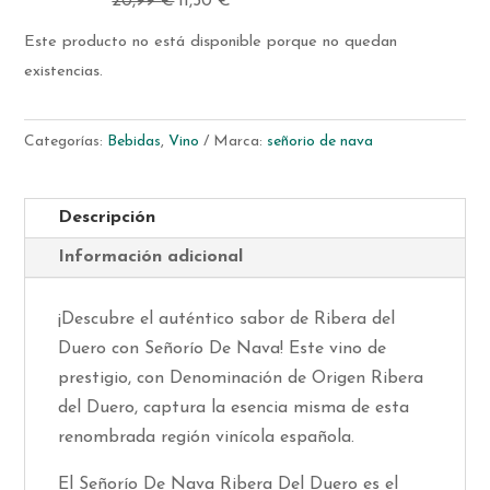
20,99
€
El
11,50
€
El
precio
precio
Este producto no está disponible porque no quedan
original
actual
existencias.
era:
es:
20,99 €.
11,50 €.
Categorías:
Bebidas
,
Vino
Marca:
señorio de nava
Descripción
Información adicional
¡Descubre el auténtico sabor de Ribera del
Duero con Señorío De Nava! Este vino de
prestigio, con Denominación de Origen Ribera
del Duero, captura la esencia misma de esta
renombrada región vinícola española.
El Señorío De Nava Ribera Del Duero es el