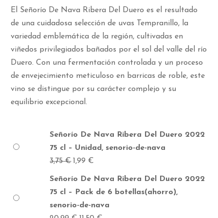
El Señorío De Nava Ribera Del Duero es el resultado
de una cuidadosa selección de uvas Tempranillo, la
variedad emblemática de la región, cultivadas en
viñedos privilegiados bañados por el sol del valle del río
Duero. Con una fermentación controlada y un proceso
de envejecimiento meticuloso en barricas de roble, este
vino se distingue por su carácter complejo y su
equilibrio excepcional.
Señorío De Nava Ribera Del Duero 2022
75 cl – Unidad, senorio-de-nava
3,75
€
El
1,99
€
El
precio
precio
Señorío De Nava Ribera Del Duero 2022
original
actual
75 cl – Pack de 6 botellas(ahorro),
era:
es:
senorio-de-nava
3,75 €.
1,99 €.