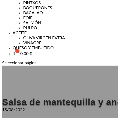
PINTXOS
BOQUERONES
BACALAO
FOIE
SALMÓN
PULPO
ACEITE
OLIVA VIRGEN EXTRA
VINAGRE
QUESO Y EMBUTIDO
0,00
€
Seleccionar página
Salsa de mantequilla y a
15/08/2022