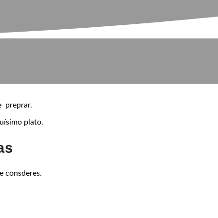
e preprar.
uísimo plato.
as
e consderes.