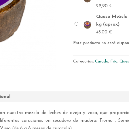
22,90
€
Queso Mezcla 
kg (aprox)
45,00
€
Este producto no está dispon
Categorías:
Curado
,
Frío
,
Ques
ional
on nuestra mezcla de leches de oveja y vaca, que proporci
iferentes curaciones en secadero de madera: Tierno , Semi
Viejo (de 6 a 8 meses de curación).