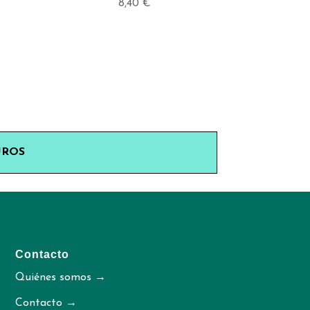
8,40
€
UROS
Contacto
Quiénes somos →
Contacto →