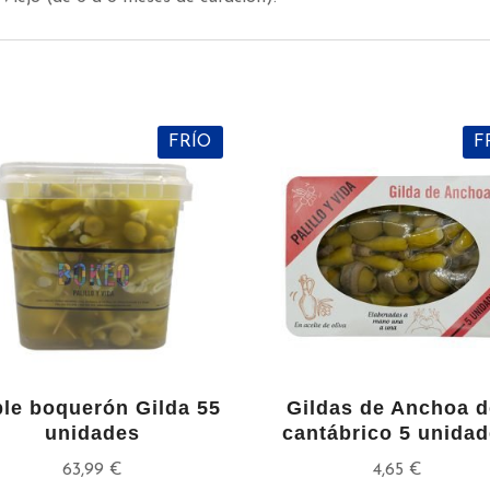
s
FRÍO
F
ple boquerón Gilda 55
Gildas de Anchoa d
unidades
cantábrico 5 unida
63,99
€
4,65
€