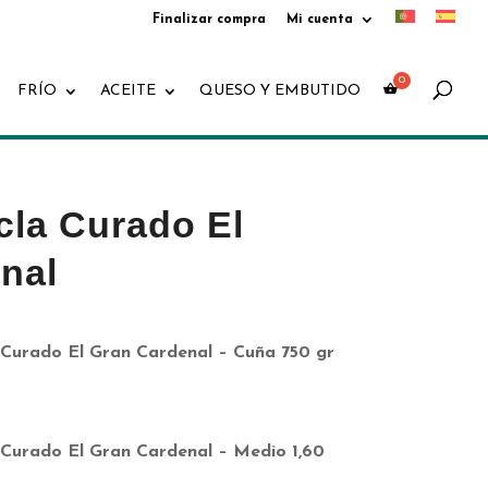
Finalizar compra
Mi cuenta
Búsqueda
de
productos
FRÍO
ACEITE
QUESO Y EMBUTIDO
la Curado El
nal
Curado El Gran Cardenal – Cuña 750 gr
Curado El Gran Cardenal – Medio 1,60