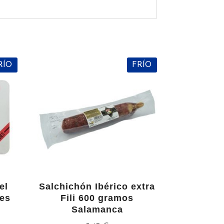
RÍO
FRÍO
el
Salchichón Ibérico extra
des
Fili 600 gramos
Salamanca